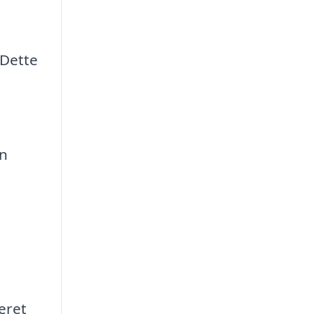
 Dette
en
eret