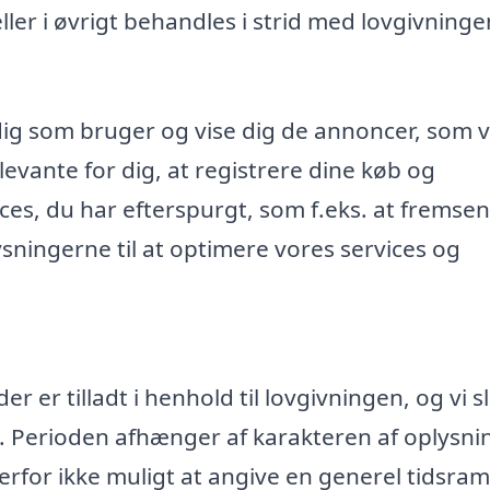
r i øvrigt behandles i strid med lovgivninge
dig som bruger og vise dig de annoncer, som v
evante for dig, at registrere dine køb og
ices, du har efterspurgt, som f.eks. at fremse
ningerne til at optimere vores services og
 er tilladt i henhold til lovgivningen, og vi s
. Perioden afhænger af karakteren af oplysn
rfor ikke muligt at angive en generel tidsr