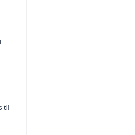
g
 til