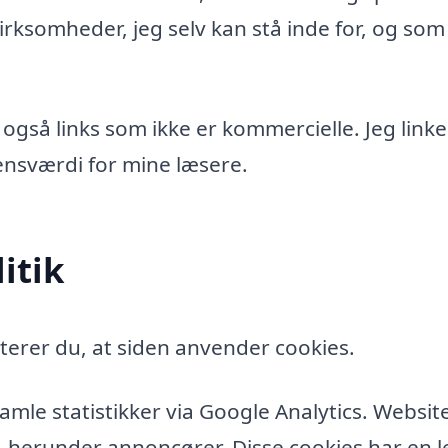
rksomheder, jeg selv kan stå inde for, og som
 også links som ikke er kommercielle. Jeg linke
idensværdi for mine læsere.
itik
erer du, at siden anvender cookies.
amle statistikker via Google Analytics. Websit
, herunder annoncører. Disse cookies har en l