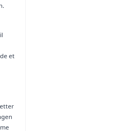
n.
il
nde et
letter
ingen
amme