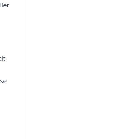
ller
e
it
lse