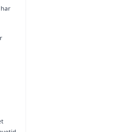
 har
r
et
evetid