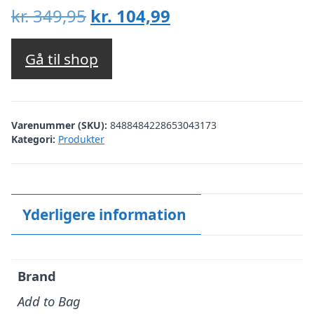
Den
Den
kr.
349,95
kr.
104,99
oprindelige
aktuelle
pris
pris
Gå til shop
var:
er:
kr. 349,95.
kr. 104,99.
Varenummer (SKU):
8488484228653043173
Kategori:
Produkter
Yderligere information
Brand
Add to Bag