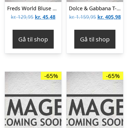
Freds World Bluse – Warm Coral
Dolce & Gabbana T-shirt – Grå m. Print
Den
Den
Den
De
kr.
129,95
kr.
45,48
kr.
1.159,95
kr.
405,98
oprindelige
aktuelle
oprindelige
akt
pris
pris
pris
pri
Gå til shop
Gå til shop
var:
er:
var:
er:
kr. 129,95.
kr. 45,48.
kr. 1.159,95.
kr.
-65%
-65%