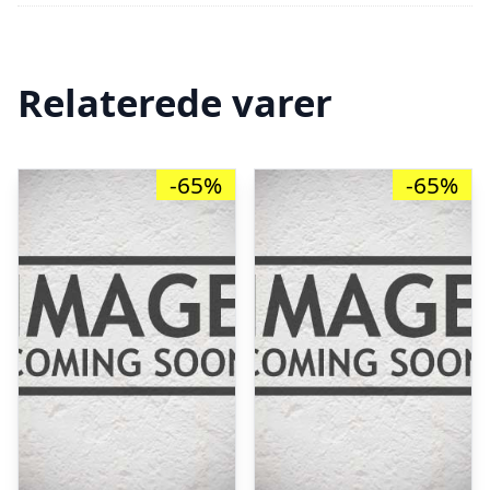
Relaterede varer
-65%
-65%