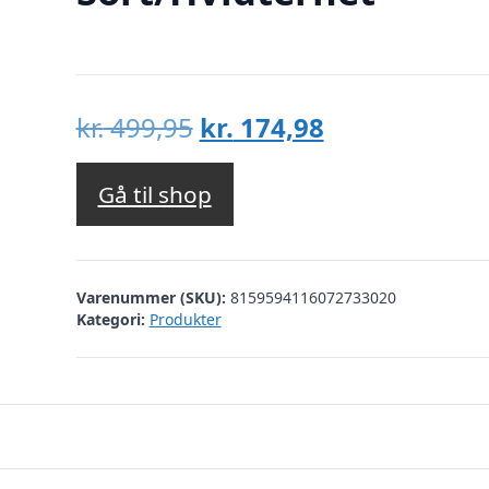
Den
Den
kr.
499,95
kr.
174,98
oprindelige
aktuelle
pris
pris
Gå til shop
var:
er:
kr. 499,95.
kr. 174,98.
Varenummer (SKU):
8159594116072733020
Kategori:
Produkter