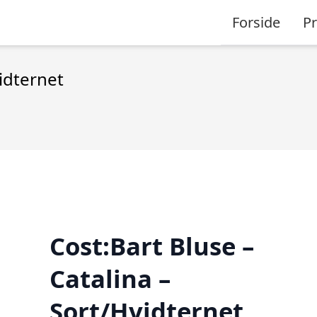
Forside
P
vidternet
Cost:Bart Bluse –
Catalina –
Sort/Hvidternet