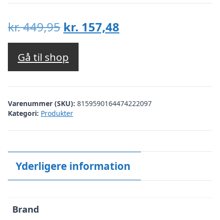
Den
Den
kr.
449,95
kr.
157,48
oprindelige
aktuelle
pris
pris
Gå til shop
var:
er:
kr. 449,95.
kr. 157,48.
Varenummer (SKU):
8159590164474222097
Kategori:
Produkter
Yderligere information
Brand