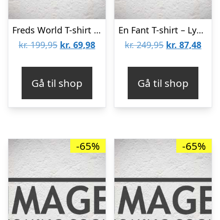
Freds World T-shirt – Blå m. Flodheste
En Fant T-shirt – Lysgråmeleret m. Print
Den
Den
Den
Den
kr.
199,95
kr.
69,98
kr.
249,95
kr.
87,48
oprindelige
aktuelle
oprindelige
aktu
pris
pris
pris
pris
Gå til shop
Gå til shop
var:
er:
var:
er:
kr. 199,95.
kr. 69,98.
kr. 249,95.
kr. 8
-65%
-65%