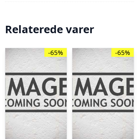
Relaterede varer
-65%
-65%