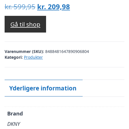
Den
Den
kr.
599,95
kr.
209,98
oprindelige
aktuelle
pris
pris
Gå til shop
var:
er:
kr. 599,95.
kr. 209,98.
Varenummer (SKU):
8488481647890906804
Kategori:
Produkter
Yderligere information
Brand
DKNY