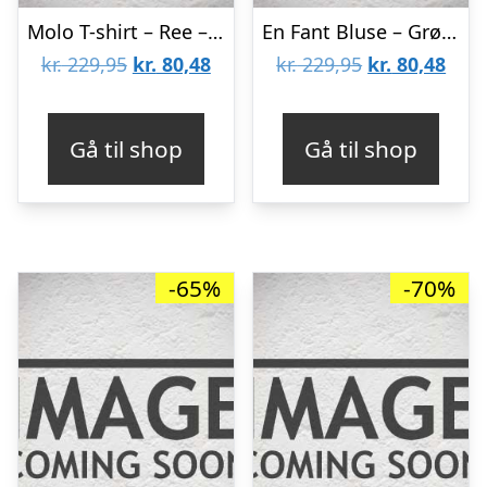
Molo T-shirt – Ree – Pearls
En Fant Bluse – Grøn m. Sky
Den
Den
Den
Den
kr.
229,95
kr.
80,48
kr.
229,95
kr.
80,48
oprindelige
aktuelle
oprindelige
aktu
pris
pris
pris
pris
Gå til shop
Gå til shop
var:
er:
var:
er:
kr. 229,95.
kr. 80,48.
kr. 229,95.
kr. 8
-65%
-70%