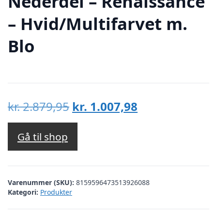
Nederdel – Renaissance
– Hvid/Multifarvet m.
Blo
Den
Den
kr.
2.879,95
kr.
1.007,98
oprindelige
aktuelle
pris
pris
Gå til shop
var:
er:
kr. 2.879,95.
kr. 1.007,98.
Varenummer (SKU):
8159596473513926088
Kategori:
Produkter