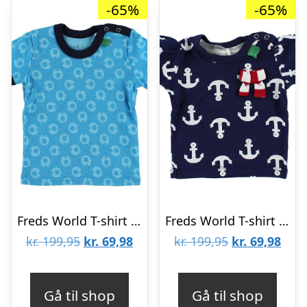
-65%
-65%
Freds World T-shirt – Blå m. My I
Freds World T-shirt – Navy m. Anker & sløjfe
Den
Den
Den
Den
kr.
199,95
kr.
69,98
kr.
199,95
kr.
69,98
oprindelige
aktuelle
oprindelige
aktu
pris
pris
pris
pris
Gå til shop
Gå til shop
var:
er:
var:
er: