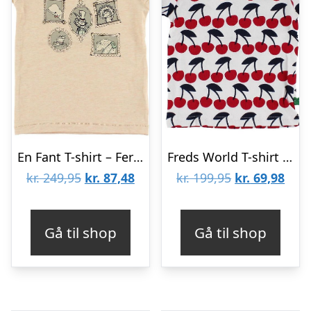
En Fant T-shirt – Ferskenmeleret m. Portrætter
Freds World T-shirt – Hvid m. Kirsebær
Den
Den
Den
Den
kr.
249,95
kr.
87,48
kr.
199,95
kr.
69,98
oprindelige
aktuelle
oprindelige
aktu
pris
pris
pris
pris
Gå til shop
Gå til shop
var:
er:
var:
er:
kr. 249,95.
kr. 87,48.
kr. 199,95.
kr. 6