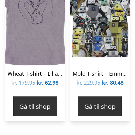
Wheat T-shirt – Lilla m. Svaner
Molo T-shirt – Emmett – Robots
Den
Den
Den
Den
kr.
179,95
kr.
62,98
kr.
229,95
kr.
80,48
oprindelige
aktuelle
oprindelige
aktu
pris
pris
pris
pris
Gå til shop
Gå til shop
var:
er:
var:
er:
kr. 179,95.
kr. 62,98.
kr. 229,95.
kr. 8