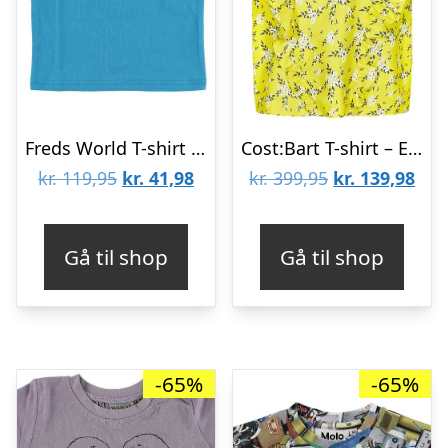
Freds World T-shirt – Blå
Cost:Bart T-shirt – Etty – Gul m. Blomster
Den
Den
Den
De
kr.
119,95
kr.
41,98
kr.
399,95
kr.
139,98
oprindelige
aktuelle
oprindelige
aktu
pris
pris
pris
pris
Gå til shop
Gå til shop
var:
er:
var:
er:
kr. 119,95.
kr. 41,98.
kr. 399,95.
kr. 
-65%
-65%