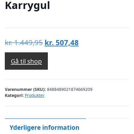
Karrygul
Den
Den
kr.
1.449,95
kr.
507,48
oprindelige
aktuelle
pris
pris
Gå til shop
var:
er:
kr. 1.449,95.
kr. 507,48.
Varenummer (SKU):
8488489021874669209
Kategori:
Produkter
Yderligere information