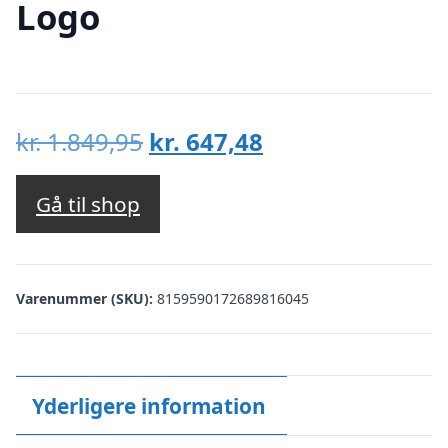
Logo
Den
Den
kr.
1.849,95
kr.
647,48
oprindelige
aktuelle
pris
pris
Gå til shop
var:
er:
kr. 1.849,95.
kr. 647,48.
Varenummer (SKU):
8159590172689816045
Yderligere information