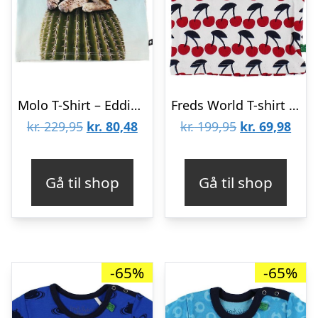
Molo T-Shirt – Eddie – Cactus Cat
Freds World T-shirt – Hvid m. Kirsebær
Den
Den
Den
Den
kr.
229,95
kr.
80,48
kr.
199,95
kr.
69,98
oprindelige
aktuelle
oprindelige
aktu
pris
pris
pris
pris
Gå til shop
Gå til shop
var:
er:
var:
er:
kr. 229,95.
kr. 80,48.
kr. 199,95.
kr. 6
-65%
-65%