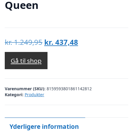
Queen
Den
Den
kr.
1.249,95
kr.
437,48
oprindelige
aktuelle
pris
pris
Gå til shop
var:
er:
kr. 1.249,95.
kr. 437,48.
Varenummer (SKU):
8159593801861142812
Kategori:
Produkter
Yderligere information