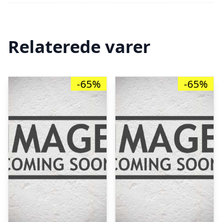
Relaterede varer
-65%
-65%