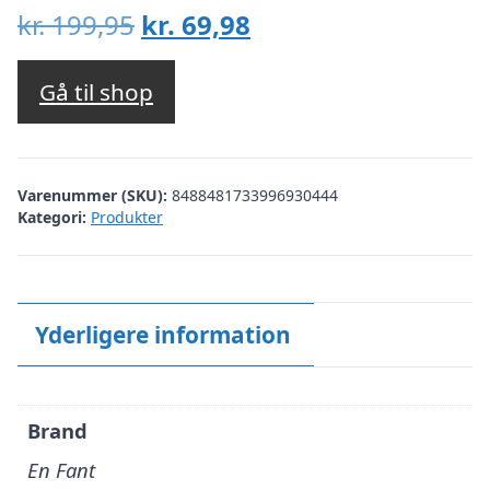
Den
Den
kr.
199,95
kr.
69,98
oprindelige
aktuelle
pris
pris
Gå til shop
var:
er:
kr. 199,95.
kr. 69,98.
Varenummer (SKU):
8488481733996930444
Kategori:
Produkter
Yderligere information
Brand
En Fant