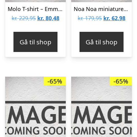
Molo T-shirt – Emmett – Robots
Noa Noa miniature T-shirt – Creme m. Blomster
Den
Den
Den
Den
kr.
229,95
kr.
80,48
kr.
179,95
kr.
62,98
oprindelige
aktuelle
oprindelige
aktu
pris
pris
pris
pris
Gå til shop
Gå til shop
var:
er:
var:
er:
kr. 229,95.
kr. 80,48.
kr. 179,95.
kr. 6
-65%
-65%