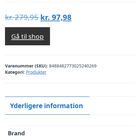
Den
Den
kr.
279,95
kr.
97,98
oprindelige
aktuelle
pris
pris
Gå til shop
var:
er:
kr. 279,95.
kr. 97,98.
Varenummer (SKU):
8488482773025240269
Kategori:
Produkter
Yderligere information
Brand