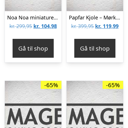
Noa Noa miniature Bluse – Bordeaux m. Prikker
Papfar Kjole – Mørkegråmeleret
Den
Den
Den
De
kr.
299,95
kr.
104,98
kr.
399,95
kr.
119,99
oprindelige
aktuelle
oprindelige
aktu
pris
pris
pris
pris
Gå til shop
Gå til shop
var:
er:
var:
er:
kr. 299,95.
kr. 104,98.
kr. 399,95.
kr. 
-65%
-65%