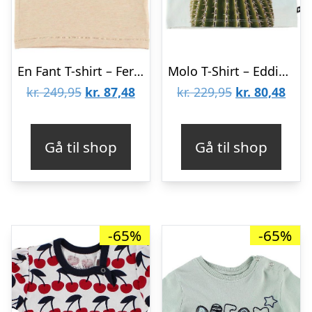
En Fant T-shirt – Ferskenmeleret m. Portrætter
Molo T-Shirt – Eddie – Cactus Cat
Den
Den
Den
Den
kr.
249,95
kr.
87,48
kr.
229,95
kr.
80,48
oprindelige
aktuelle
oprindelige
aktu
pris
pris
pris
pris
Gå til shop
Gå til shop
var:
er:
var:
er:
kr. 249,95.
kr. 87,48.
kr. 229,95.
kr. 8
-65%
-65%