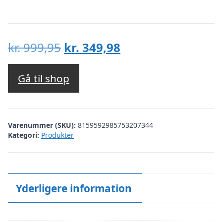
Den
Den
kr.
999,95
kr.
349,98
oprindelige
aktuelle
pris
pris
Gå til shop
var:
er:
kr. 999,95.
kr. 349,98.
Varenummer (SKU):
8159592985753207344
Kategori:
Produkter
Yderligere information