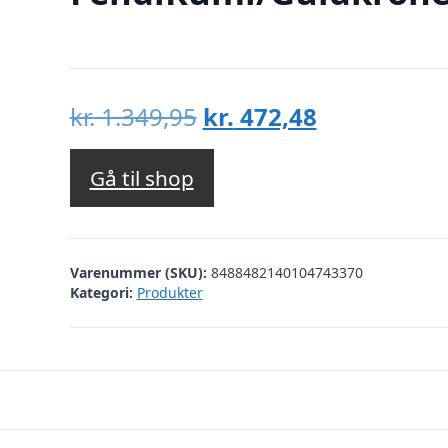
Den
Den
kr.
1.349,95
kr.
472,48
oprindelige
aktuelle
pris
pris
Gå til shop
var:
er:
kr. 1.349,95.
kr. 472,48.
Varenummer (SKU):
8488482140104743370
Kategori:
Produkter