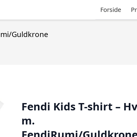
Forside
P
Rumi/Guldkrone
Fendi Kids T-shirt – H
m.
FendiRumi/Guldkron