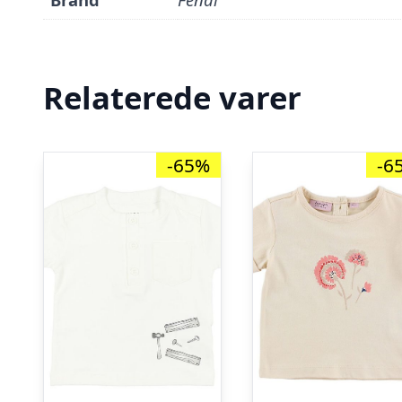
Relaterede varer
-65%
-6