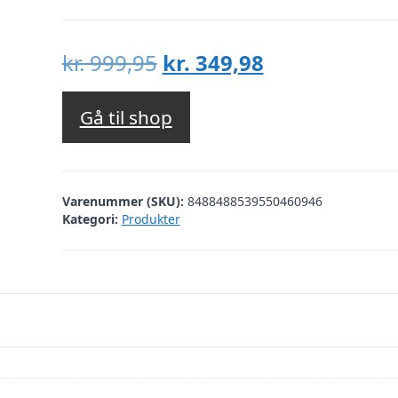
Den
Den
kr.
999,95
kr.
349,98
oprindelige
aktuelle
pris
pris
Gå til shop
var:
er:
kr. 999,95.
kr. 349,98.
Varenummer (SKU):
8488488539550460946
Kategori:
Produkter