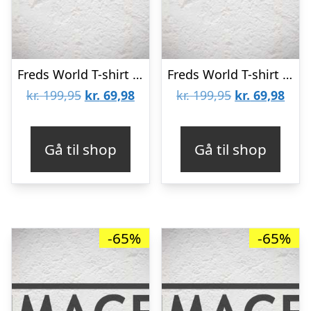
Freds World T-shirt – Blå m. Flodheste
Freds World T-shirt – Lillastribet m. Marguerit
Den
Den
Den
Den
kr.
199,95
kr.
69,98
kr.
199,95
kr.
69,98
oprindelige
aktuelle
oprindelige
aktu
pris
pris
pris
pris
Gå til shop
Gå til shop
var:
er:
var:
er:
kr. 199,95.
kr. 69,98.
kr. 199,95.
kr. 6
-65%
-65%