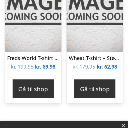
Freds World T-shirt – Grøn m. Daisy
Wheat T-shirt – Støvet Gul m. Bille
Den
Den
Den
Den
kr.
199,95
kr.
69,98
kr.
179,95
kr.
62,98
oprindelige
aktuelle
oprindelige
aktu
pris
pris
pris
pris
Gå til shop
Gå til shop
var:
er:
var:
er:
kr. 199,95.
kr. 69,98.
kr. 179,95.
kr. 6
×