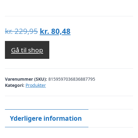
Den
Den
kr.
229,95
kr.
80,48
oprindelige
aktuelle
pris
pris
Gå til shop
var:
er:
kr. 229,95.
kr. 80,48.
Varenummer (SKU):
8159597036836887795
Kategori:
Produkter
Yderligere information