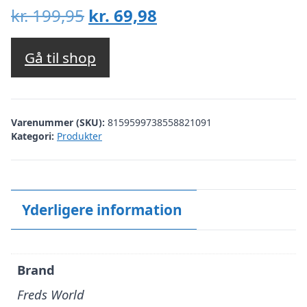
Den
Den
kr.
199,95
kr.
69,98
oprindelige
aktuelle
pris
pris
Gå til shop
var:
er:
kr. 199,95.
kr. 69,98.
Varenummer (SKU):
8159599738558821091
Kategori:
Produkter
Yderligere information
Brand
Freds World