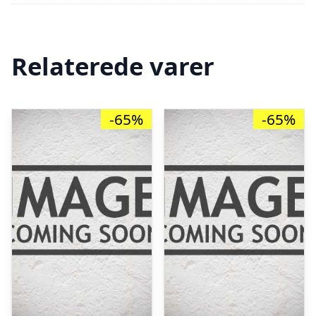
Relaterede varer
-65%
-65%