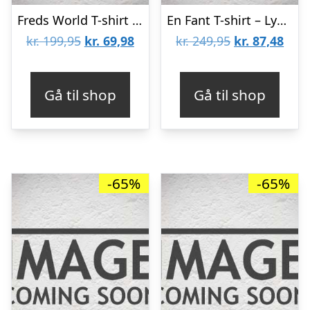
Freds World T-shirt – Blå m. Flodheste
En Fant T-shirt – Lysgråmeleret m. Print
Den
Den
Den
Den
kr.
199,95
kr.
69,98
kr.
249,95
kr.
87,48
oprindelige
aktuelle
oprindelige
aktu
pris
pris
pris
pris
Gå til shop
Gå til shop
var:
er:
var:
er:
kr. 199,95.
kr. 69,98.
kr. 249,95.
kr. 8
-65%
-65%