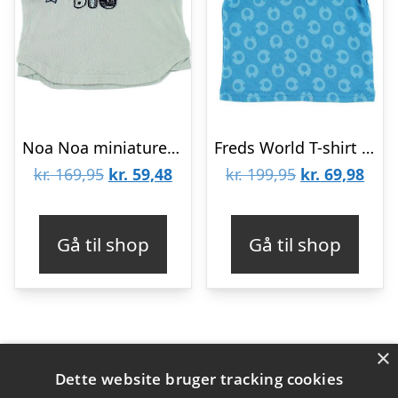
Noa Noa miniature T-shirt – Støvet Blå
Freds World T-shirt – Blå m. My I
Den
Den
Den
Den
kr.
169,95
kr.
59,48
kr.
199,95
kr.
69,98
oprindelige
aktuelle
oprindelige
aktu
pris
pris
pris
pris
Gå til shop
Gå til shop
var:
er:
var:
er:
kr. 169,95.
kr. 59,48.
kr. 199,95.
kr. 6
×
Varekategorier
Dette website bruger tracking cookies