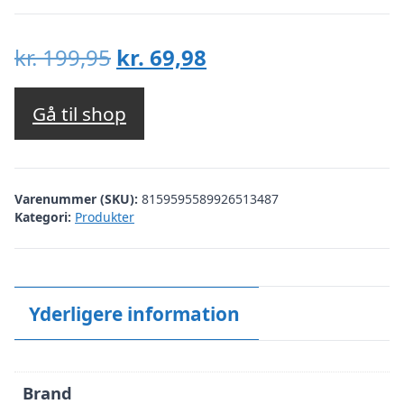
Den
Den
kr.
199,95
kr.
69,98
oprindelige
aktuelle
pris
pris
Gå til shop
var:
er:
kr. 199,95.
kr. 69,98.
Varenummer (SKU):
8159595589926513487
Kategori:
Produkter
Yderligere information
Brand