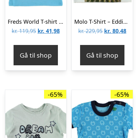
Freds World T-shirt – Lyseblå
Molo T-Shirt – Eddie – Cactus Cat
Den
Den
Den
Den
kr.
119,95
kr.
41,98
kr.
229,95
kr.
80,48
oprindelige
aktuelle
oprindelige
aktu
pris
pris
pris
pris
Gå til shop
Gå til shop
var:
er:
var:
er:
kr. 119,95.
kr. 41,98.
kr. 229,95.
kr. 8
-65%
-65%