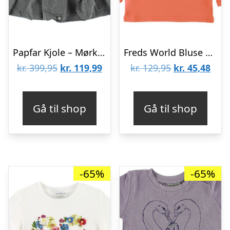
Papfar Kjole – Mørkegråmeleret
Freds World Bluse – Warm Coral
Den
Den
Den
Den
kr.
399,95
kr.
119,99
kr.
129,95
kr.
45,48
oprindelige
aktuelle
oprindelige
aktu
pris
pris
pris
pris
Gå til shop
Gå til shop
var:
er:
var:
er:
kr. 399,95.
kr. 119,99.
kr. 129,95.
kr. 4
-65%
-65%