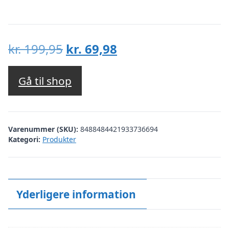
Den
Den
kr.
199,95
kr.
69,98
oprindelige
aktuelle
pris
pris
Gå til shop
var:
er:
kr. 199,95.
kr. 69,98.
Varenummer (SKU):
8488484421933736694
Kategori:
Produkter
Yderligere information