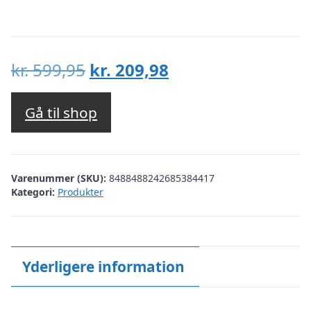
Den
Den
kr.
599,95
kr.
209,98
oprindelige
aktuelle
pris
pris
Gå til shop
var:
er:
kr. 599,95.
kr. 209,98.
Varenummer (SKU):
8488488242685384417
Kategori:
Produkter
Yderligere information