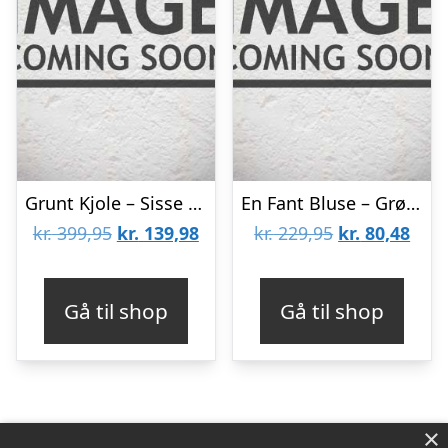
Grunt Kjole – Sisse – Black Snake
En Fant Bluse – Grøn m. Sky
Den
Den
Den
Den
kr.
399,95
kr.
139,98
kr.
229,95
kr.
80,48
oprindelige
aktuelle
oprindelige
aktu
pris
pris
pris
pris
Gå til shop
Gå til shop
var:
er:
var:
er:
kr. 399,95.
kr. 139,98.
kr. 229,95.
kr. 8
×