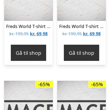
Freds World T-shirt – Lavendel m. Kat
Freds World T-shirt – Blå m. Biler
Den
Den
Den
Den
kr.
199,95
kr.
69,98
kr.
199,95
kr.
69,98
oprindelige
aktuelle
oprindelige
aktu
pris
pris
pris
pris
Gå til shop
Gå til shop
var:
er:
var:
er:
kr. 199,95.
kr. 69,98.
kr. 199,95.
kr. 6
-65%
-65%