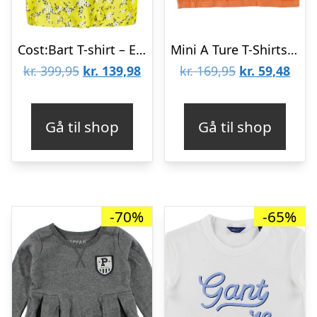
Cost:Bart T-shirt – Etty – Gul m. Blomster
Mini A Ture T-Shirts – Legolas – Orangemeleret m. Leopard
Den
Den
Den
Den
kr.
399,95
kr.
139,98
kr.
169,95
kr.
59,48
oprindelige
aktuelle
oprindelige
aktu
pris
pris
pris
pris
Gå til shop
Gå til shop
var:
er:
var:
er:
kr. 399,95.
kr. 139,98.
kr. 169,95.
kr. 5
-70%
-65%