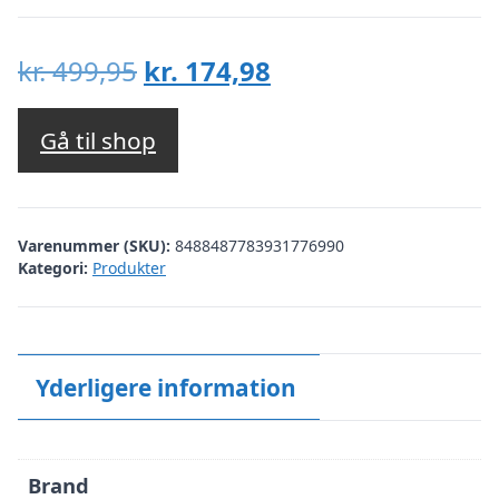
Den
Den
kr.
499,95
kr.
174,98
oprindelige
aktuelle
pris
pris
Gå til shop
var:
er:
kr. 499,95.
kr. 174,98.
Varenummer (SKU):
8488487783931776990
Kategori:
Produkter
Yderligere information
Brand