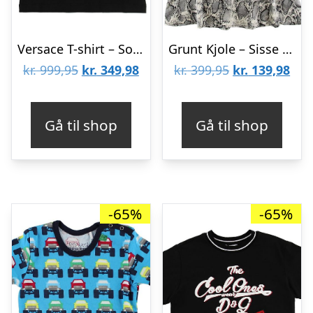
Versace T-shirt – Sort/Neonpink m. Tekst
Grunt Kjole – Sisse – Black Snake
Den
Den
Den
De
kr.
999,95
kr.
349,98
kr.
399,95
kr.
139,98
oprindelige
aktuelle
oprindelige
aktu
pris
pris
pris
pris
Gå til shop
Gå til shop
var:
er:
var:
er:
kr. 999,95.
kr. 349,98.
kr. 399,95.
kr. 
-65%
-65%