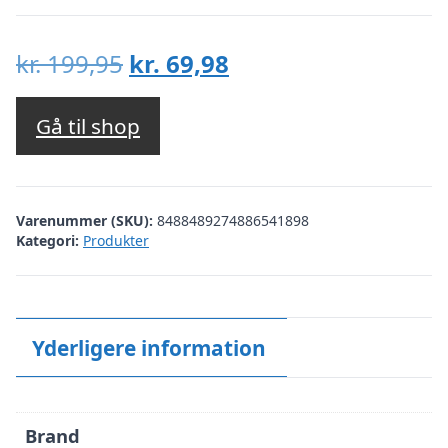
Den
Den
kr.
199,95
kr.
69,98
oprindelige
aktuelle
pris
pris
Gå til shop
var:
er:
kr. 199,95.
kr. 69,98.
Varenummer (SKU):
8488489274886541898
Kategori:
Produkter
Yderligere information
Brand