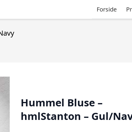
Forside
P
Navy
Hummel Bluse –
hmlStanton – Gul/Na