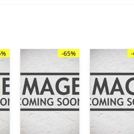
5%
-65%