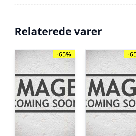
Relaterede varer
-65%
-6