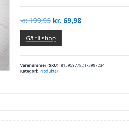
Den
Den
kr.
199,95
kr.
69,98
oprindelige
aktuelle
pris
pris
Gå til shop
var:
er:
kr. 199,95.
kr. 69,98.
Varenummer (SKU):
8159597782473997234
Kategori:
Produkter