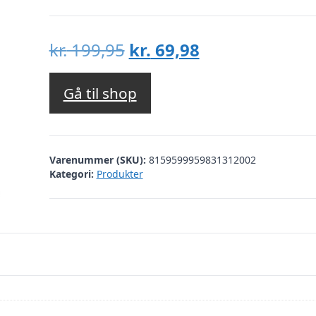
Den
Den
kr.
199,95
kr.
69,98
oprindelige
aktuelle
pris
pris
Gå til shop
var:
er:
kr. 199,95.
kr. 69,98.
Varenummer (SKU):
8159599959831312002
Kategori:
Produkter
Dette website bruger tracking cookies