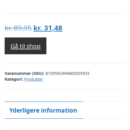
Den
Den
kr.
89,95
kr.
31,48
oprindelige
aktuelle
pris
pris
Gå til shop
var:
er:
kr. 89,95.
kr. 31,48.
Varenummer (SKU):
8159592494600505925
Kategori:
Produkter
Yderligere information