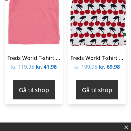
Freds World T-shirt – Koral
Freds World T-shirt – Hvid m. Kirsebær
Den
Den
Den
Den
kr.
119,95
kr.
41,98
kr.
199,95
kr.
69,98
oprindelige
aktuelle
oprindelige
aktu
pris
pris
pris
pris
Gå til shop
Gå til shop
var:
er:
var:
er:
kr. 119,95.
kr. 41,98.
kr. 199,95.
kr. 6
×