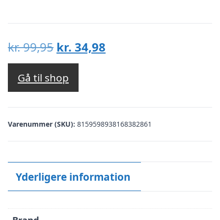
Den
Den
kr.
99,95
kr.
34,98
oprindelige
aktuelle
pris
pris
Gå til shop
var:
er:
kr. 99,95.
kr. 34,98.
Varenummer (SKU):
8159598938168382861
Yderligere information
Brand