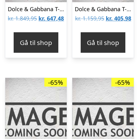
Dolce & Gabbana T-shirt – Blooming – Hvid m. Logo
Dolce & Gabbana T-shirt – Grå m. Print
Den
Den
Den
De
kr.
1.849,95
kr.
647,48
kr.
1.159,95
kr.
405,98
oprindelige
aktuelle
oprindelige
akt
pris
pris
pris
pri
Gå til shop
Gå til shop
var:
er:
var:
er:
kr. 1.849,95.
kr. 647,48.
kr. 1.159,95.
kr.
-65%
-65%