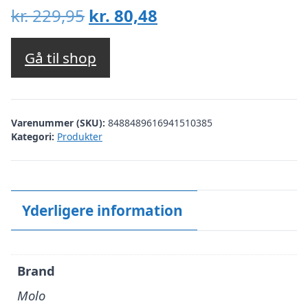
Den
Den
kr.
229,95
kr.
80,48
oprindelige
aktuelle
pris
pris
Gå til shop
var:
er:
kr. 229,95.
kr. 80,48.
Varenummer (SKU):
8488489616941510385
Kategori:
Produkter
Yderligere information
Brand
Molo