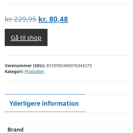
Den
Den
kr.
229,95
kr.
80,48
oprindelige
aktuelle
pris
pris
Gå til shop
var:
er:
kr. 229,95.
kr. 80,48.
Varenummer (SKU):
8159592466976344273
Kategori:
Produkter
Yderligere information
Brand