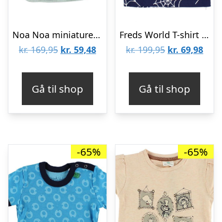
Noa Noa miniature T-shirt – Støvet Blå
Freds World T-shirt – Navy m. Edderkoppespind
Den
Den
Den
Den
kr.
169,95
kr.
59,48
kr.
199,95
kr.
69,98
oprindelige
aktuelle
oprindelige
aktu
pris
pris
pris
pris
Gå til shop
Gå til shop
var:
er:
var:
er:
kr. 169,95.
kr. 59,48.
kr. 199,95.
kr. 6
-65%
-65%