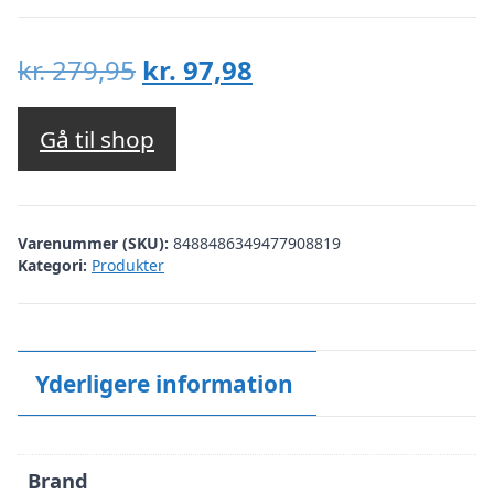
Den
Den
kr.
279,95
kr.
97,98
oprindelige
aktuelle
pris
pris
Gå til shop
var:
er:
kr. 279,95.
kr. 97,98.
Varenummer (SKU):
8488486349477908819
Kategori:
Produkter
Yderligere information
Brand