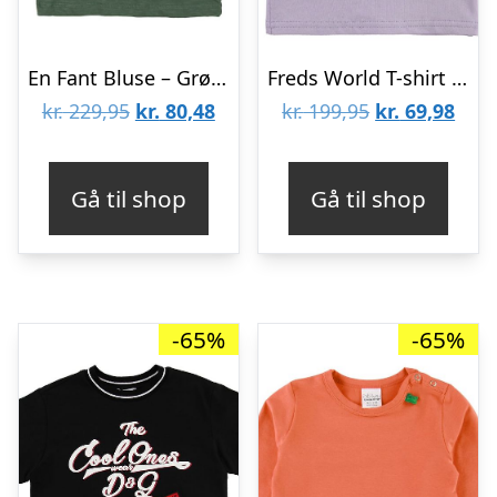
En Fant Bluse – Grøn m. Sky
Freds World T-shirt – Lavendel m. Kat
Den
Den
Den
Den
kr.
229,95
kr.
80,48
kr.
199,95
kr.
69,98
oprindelige
aktuelle
oprindelige
aktu
pris
pris
pris
pris
Gå til shop
Gå til shop
var:
er:
var:
er:
kr. 229,95.
kr. 80,48.
kr. 199,95.
kr. 6
-65%
-65%