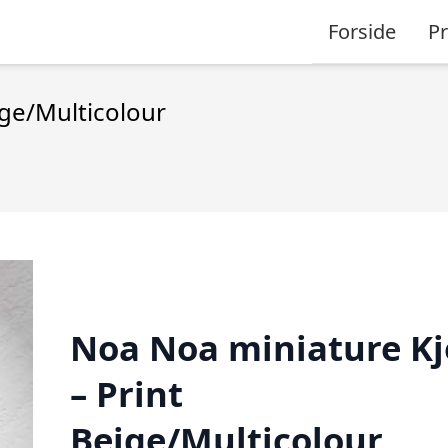
Forside
P
ige/Multicolour
Noa Noa miniature Kj
– Print
Beige/Multicolour