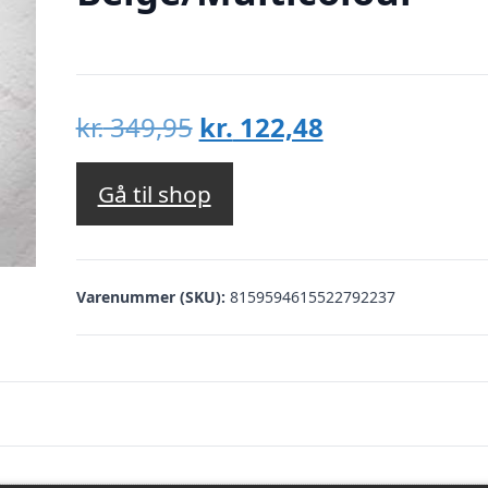
Den
Den
kr.
349,95
kr.
122,48
oprindelige
aktuelle
pris
pris
Gå til shop
var:
er:
kr. 349,95.
kr. 122,48.
Varenummer (SKU):
8159594615522792237