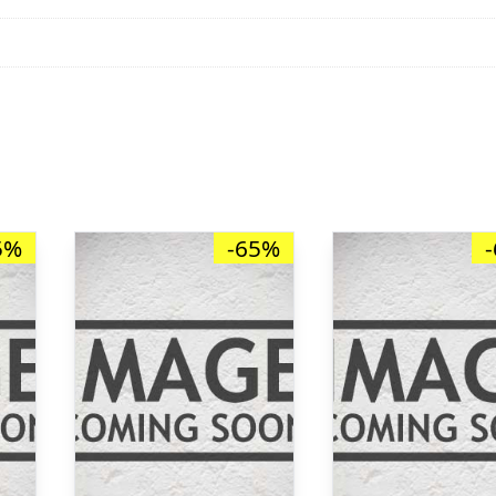
5%
-65%