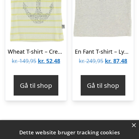
Wheat T-shirt – Creme/Gul m. Anker
En Fant T-shirt – Lysgråmeleret m. Print
Den
Den
Den
Den
kr.
149,95
kr.
52,48
kr.
249,95
kr.
87,48
oprindelige
aktuelle
oprindelige
aktu
pris
pris
pris
pris
Gå til shop
Gå til shop
var:
er:
var:
er:
kr. 149,95.
kr. 52,48.
kr. 249,95.
kr. 8
×
Varekategorier
Dette website bruger tracking cookies