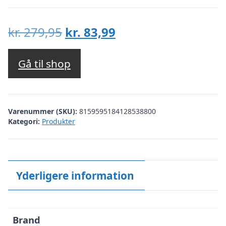
Den
Den
kr.
279,95
kr.
83,99
oprindelige
aktuelle
pris
pris
Gå til shop
var:
er:
kr. 279,95.
kr. 83,99.
Varenummer (SKU):
8159595184128538800
Kategori:
Produkter
Yderligere information
Brand