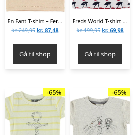
En Fant T-shirt – Ferskenmeleret m. Portrætter
Freds World T-shirt – Hvid m. Kirsebær
Den
Den
Den
Den
kr.
249,95
kr.
87,48
kr.
199,95
kr.
69,98
oprindelige
aktuelle
oprindelige
aktu
pris
pris
pris
pris
Gå til shop
Gå til shop
var:
er:
var:
er:
kr. 249,95.
kr. 87,48.
kr. 199,95.
kr. 6
-65%
-65%