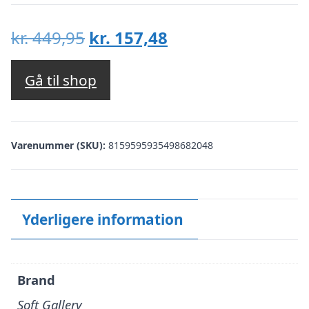
Den
Den
kr.
449,95
kr.
157,48
oprindelige
aktuelle
pris
pris
Gå til shop
var:
er:
kr. 449,95.
kr. 157,48.
Varenummer (SKU):
8159595935498682048
Yderligere information
Brand
Soft Gallery