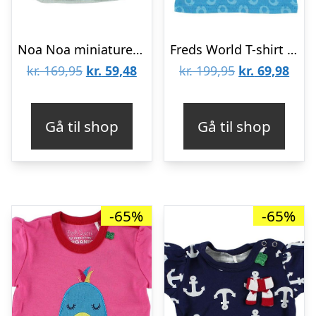
Noa Noa miniature T-shirt – Støvet Blå
Freds World T-shirt – Blå m. My I
Den
Den
Den
Den
kr.
169,95
kr.
59,48
kr.
199,95
kr.
69,98
oprindelige
aktuelle
oprindelige
aktu
pris
pris
pris
pris
Gå til shop
Gå til shop
var:
er:
var:
er:
kr. 169,95.
kr. 59,48.
kr. 199,95.
kr. 6
-65%
-65%