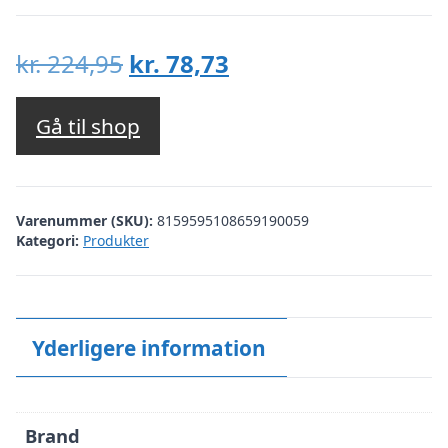
Den
Den
kr.
224,95
kr.
78,73
oprindelige
aktuelle
pris
pris
Gå til shop
var:
er:
kr. 224,95.
kr. 78,73.
Varenummer (SKU):
8159595108659190059
Kategori:
Produkter
Yderligere information
Brand