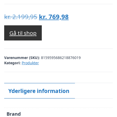
Den
Den
kr.
2.199,95
kr.
769,98
oprindelige
aktuelle
pris
pris
Gå til shop
var:
er:
kr. 2.199,95.
kr. 769,98.
Varenummer (SKU):
8159595686218876019
Kategori:
Produkter
Yderligere information
Brand