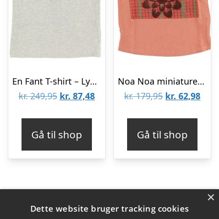
En Fant T-shirt – Lysgråmeleret m. Print
Noa Noa miniature T-shirt – Koral m. Blomst
Den
Den
Den
Den
kr.
249,95
kr.
87,48
kr.
179,95
kr.
62,98
oprindelige
aktuelle
oprindelige
aktu
pris
pris
pris
pris
Gå til shop
Gå til shop
var:
er:
var:
er:
kr. 249,95.
kr. 87,48.
kr. 179,95.
kr. 6
×
Varekategorier
Dette website bruger tracking cookies