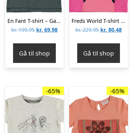
En Fant T-shirt – Gate – Mørk Petroleum m. Dyr
Freds World T-shirt – Pink m. Fugl
Den
Den
Den
Den
kr.
199,95
kr.
69,98
kr.
229,95
kr.
80,48
oprindelige
aktuelle
oprindelige
aktu
pris
pris
pris
pris
Gå til shop
Gå til shop
var:
er:
var:
er:
kr. 199,95.
kr. 69,98.
kr. 229,95.
kr. 8
-65%
-65%