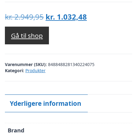
Den
Den
kr.
2.949,95
kr.
1.032,48
oprindelige
aktuelle
pris
pris
Gå til shop
var:
er:
kr. 2.949,95.
kr. 1.032,48.
Varenummer (SKU):
8488488281340224075
Kategori:
Produkter
Yderligere information
Brand