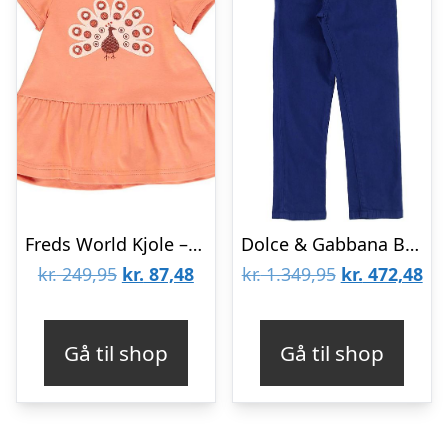
Freds World Kjole – Peacock – Melon
Dolce & Gabbana Bukser – Superhero – Mørkeblå
Den
Den
Den
De
kr.
249,95
kr.
87,48
kr.
1.349,95
kr.
472,48
oprindelige
aktuelle
oprindelige
akt
pris
pris
pris
pri
Gå til shop
Gå til shop
var:
er:
var:
er:
kr. 249,95.
kr. 87,48.
kr. 1.349,95.
kr.