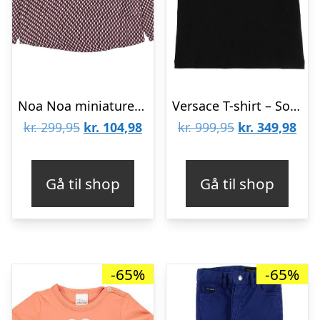
Noa Noa miniature Bluse – Bordeaux m. Prikker
Versace T-shirt – Sort/Neonpink m. Tekst
Den
Den
Den
De
kr.
299,95
kr.
104,98
kr.
999,95
kr.
349,98
oprindelige
aktuelle
oprindelige
aktu
pris
pris
pris
pris
Gå til shop
Gå til shop
var:
er:
var:
er:
kr. 299,95.
kr. 104,98.
kr. 999,95.
kr. 
-65%
-65%