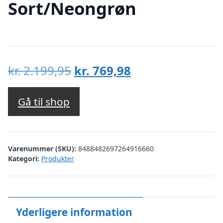
Sort/Neongrøn
Den
Den
kr.
2.199,95
kr.
769,98
oprindelige
aktuelle
pris
pris
Gå til shop
var:
er:
kr. 2.199,95.
kr. 769,98.
Varenummer (SKU):
8488482697264916660
Kategori:
Produkter
Yderligere information