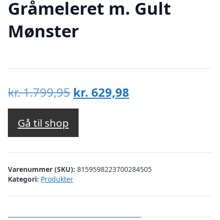
Gråmeleret m. Gult
Mønster
Den
Den
kr.
1.799,95
kr.
629,98
oprindelige
aktuelle
pris
pris
Gå til shop
var:
er:
kr. 1.799,95.
kr. 629,98.
Varenummer (SKU):
8159598223700284505
Kategori:
Produkter