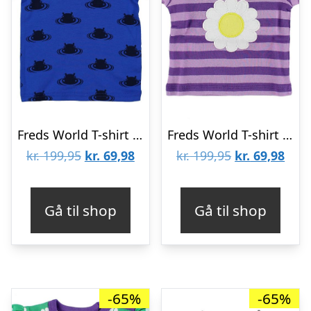
Freds World T-shirt – Blå m. Flodheste
Freds World T-shirt – Lillastribet m. Marguerit
Den
Den
Den
Den
kr.
199,95
kr.
69,98
kr.
199,95
kr.
69,98
oprindelige
aktuelle
oprindelige
aktu
pris
pris
pris
pris
Gå til shop
Gå til shop
var:
er:
var:
er:
kr. 199,95.
kr. 69,98.
kr. 199,95.
kr. 6
-65%
-65%