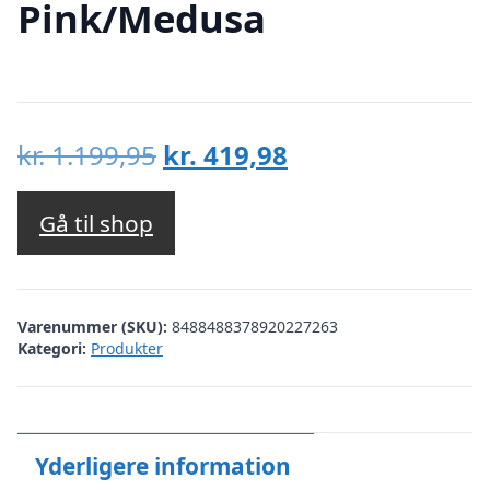
Pink/Medusa
Den
Den
kr.
1.199,95
kr.
419,98
oprindelige
aktuelle
pris
pris
Gå til shop
var:
er:
kr. 1.199,95.
kr. 419,98.
Varenummer (SKU):
8488488378920227263
Kategori:
Produkter
Yderligere information