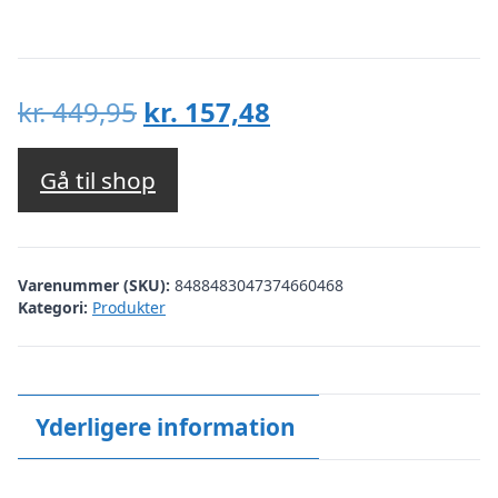
Den
Den
kr.
449,95
kr.
157,48
oprindelige
aktuelle
pris
pris
Gå til shop
var:
er:
kr. 449,95.
kr. 157,48.
Varenummer (SKU):
8488483047374660468
Kategori:
Produkter
Yderligere information