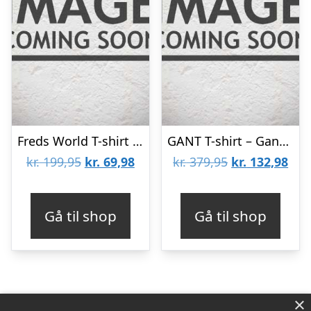
Freds World T-shirt – Lavendel m. Kat
GANT T-shirt – Gant Script – Hvid m. Lyseblå
Den
Den
Den
De
kr.
199,95
kr.
69,98
kr.
379,95
kr.
132,98
oprindelige
aktuelle
oprindelige
aktu
pris
pris
pris
pris
Gå til shop
Gå til shop
var:
er:
var:
er:
kr. 199,95.
kr. 69,98.
kr. 379,95.
kr. 
×