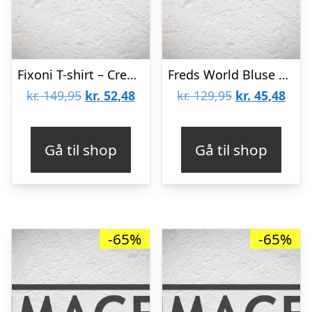
Fixoni T-shirt – Creme m. Print
Freds World Bluse – Warm Coral
Den
Den
Den
Den
kr.
149,95
kr.
52,48
kr.
129,95
kr.
45,48
oprindelige
aktuelle
oprindelige
aktu
pris
pris
pris
pris
Gå til shop
Gå til shop
var:
er:
var:
er:
kr. 149,95.
kr. 52,48.
kr. 129,95.
kr. 4
-65%
-65%