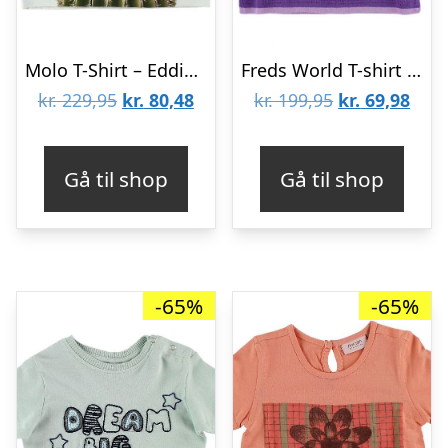
Molo T-Shirt – Eddie – Cactus Cat
Freds World T-shirt – Lillastribet m. Marguerit
Den
Den
Den
Den
kr.
229,95
kr.
80,48
kr.
199,95
kr.
69,98
oprindelige
aktuelle
oprindelige
aktu
pris
pris
pris
pris
Gå til shop
Gå til shop
var:
er:
var:
er:
kr. 229,95.
kr. 80,48.
kr. 199,95.
kr. 6
-65%
-65%