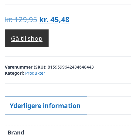
Den
Den
kr.
129,95
kr.
45,48
oprindelige
aktuelle
pris
pris
Gå til shop
var:
er:
kr. 129,95.
kr. 45,48.
Varenummer (SKU):
8159599642484648443
Kategori:
Produkter
Yderligere information
Brand