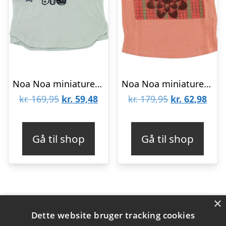
Noa Noa miniature T-shirt – Støvet Blå
Noa Noa miniature T-shirt – Koral m. Blomst
Den
Den
Den
Den
kr.
169,95
kr.
59,48
kr.
179,95
kr.
62,98
oprindelige
aktuelle
oprindelige
aktu
pris
pris
pris
pris
Gå til shop
Gå til shop
var:
er:
var:
er:
kr. 169,95.
kr. 59,48.
kr. 179,95.
kr. 6
×
Varekategorier
Dette website bruger tracking cookies