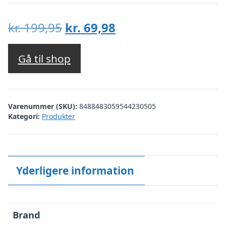
Den
Den
kr.
199,95
kr.
69,98
oprindelige
aktuelle
pris
pris
Gå til shop
var:
er:
kr. 199,95.
kr. 69,98.
Varenummer (SKU):
8488483059544230505
Kategori:
Produkter
Yderligere information
Brand