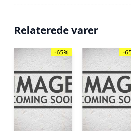
Relaterede varer
-65%
-6