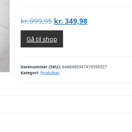
Den
Den
kr.
999,95
kr.
349,98
oprindelige
aktuelle
pris
pris
Gå til shop
var:
er:
kr. 999,95.
kr. 349,98.
Varenummer (SKU):
8488489347479599327
Kategori:
Produkter