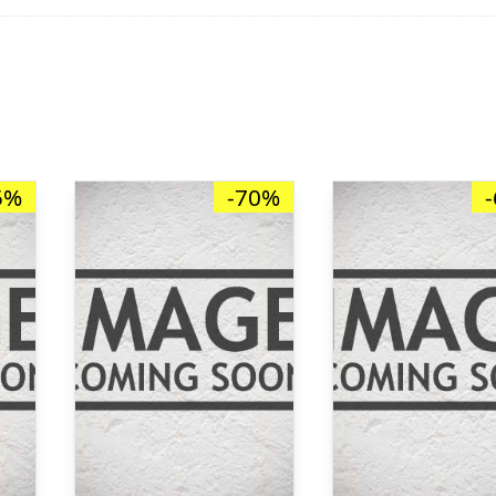
5%
-70%